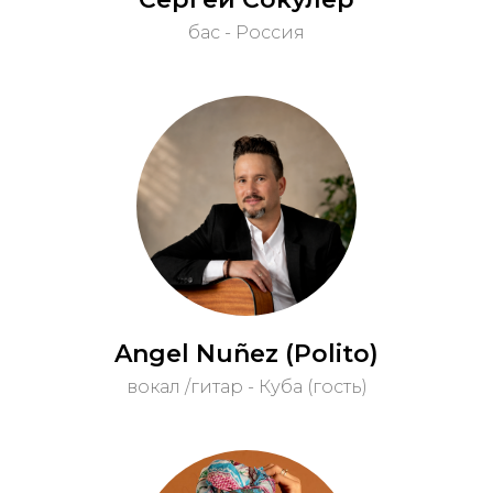
бас - Россия
Angel Nuñez (Polito)
вокал /гитар - Куба (гость)