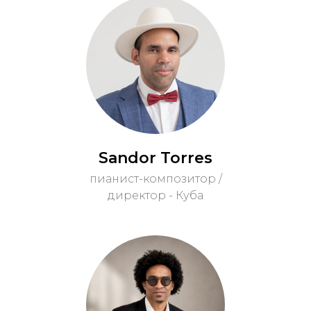
Sandor Torres
пианист-композитор /
директор - Куба