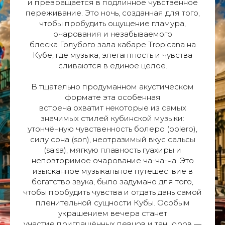
и превращается в подлинное чувственное
переживание. Это ночь, созданная для того,
чтобы пробудить ощущение гламура,
очарования и незабываемого
блеска Голубого зала кабаре Tropicana на
Кубе, где музыка, элегантность и чувства
сливаются в единое целое.
В тщательно продуманном акустическом
формате эта особенная
встреча охватит некоторые из самых
значимых стилей кубинской музыки:
утончённую чувственность болеро (bolero),
силу сона (son), неотразимый вкус сальсы
(salsa), мягкую плавность гуахиры и
неповторимое очарование ча-ча-ча. Это
изысканное музыкальное путешествие в
богатство звука, было задумано для того,
чтобы пробудить чувства и отдать дань самой
пленительной сущности Кубы. Особым
украшением вечера станет
участие приглашённых певцов и танцоров —